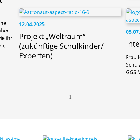
ene
12.04.2025
über
05.07
Projekt „Weltraum“
e ihr
Int
(zukünftige Schulkinder/
en,
Experten)
Frau 
Schul
GGS M
1